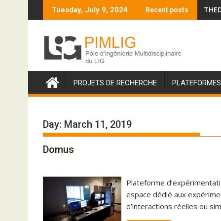
S
THE
Tuesday, July 9, 2024
Recent posts
k
i
p
t
o
c
PROJETS DE RECHERCHE
PLATEFORMES
o
n
t
Day: March 11, 2019
e
n
t
Domus
Plateforme d’expérimentati
espace dédié aux expériment
d’interactions réelles ou si