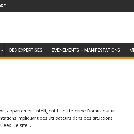
DRE
DES EXPERTISES
EVÈNEMENTS – MANIFESTATIONS
M
on, appartement intelligent La plateforme Domus est un
ations impliquant des utilisateurs dans des situations
mulées. Le site…