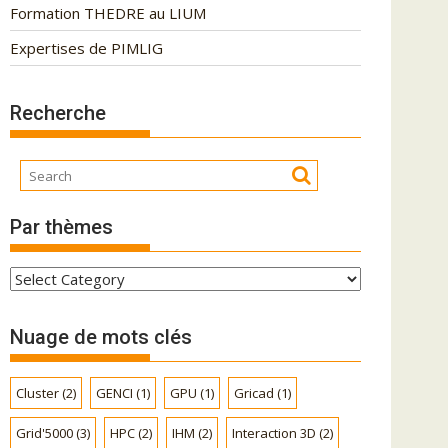
Formation THEDRE au LIUM
Expertises de PIMLIG
Recherche
Par thèmes
P
a
r
Nuage de mots clés
t
h
Cluster
(2)
GENCI
(1)
GPU
(1)
Gricad
(1)
è
m
Grid'5000
(3)
HPC
(2)
IHM
(2)
Interaction 3D
(2)
e