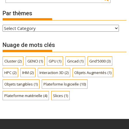
Par thèmes
P
a
r
Nuage de mots clés
t
h
Cluster
(2)
GENCI
(1)
GPU
(1)
Gricad
(1)
Grid'5000
(3)
è
m
HPC
(2)
IHM
(2)
Interaction 3D
(2)
Objets Augmentés
(1)
e
s
Objets tangibles
(1)
Plateforme logicielle
(10)
Plateforme matérielle
(4)
Slices
(1)