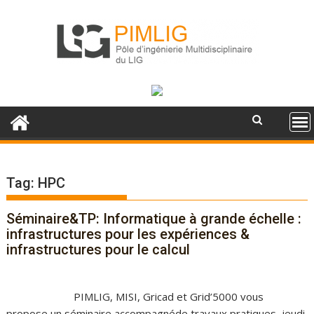
S
k
i
p
t
o
c
o
n
t
e
Tag: HPC
n
t
Séminaire&TP: Informatique à grande échelle :
infrastructures pour les expériences &
infrastructures pour le calcul
PIMLIG, MISI, Gricad et Grid’5000 vous
propose un séminaire accompagnéde travaux pratiques, jeudi