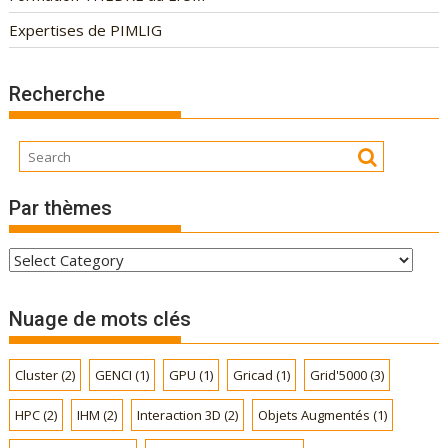
Expertises de PIMLIG
Recherche
Par thèmes
P
a
r
Nuage de mots clés
t
h
Cluster
(2)
GENCI
(1)
GPU
(1)
Gricad
(1)
Grid'5000
(3)
è
m
HPC
(2)
IHM
(2)
Interaction 3D
(2)
Objets Augmentés
(1)
e