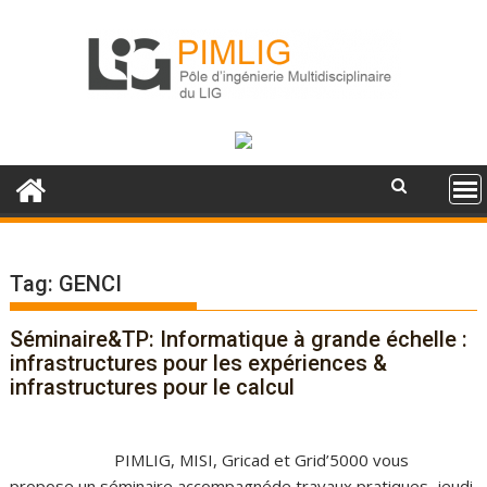
S
k
i
p
t
o
c
o
n
t
e
Tag: GENCI
n
t
Séminaire&TP: Informatique à grande échelle :
infrastructures pour les expériences &
infrastructures pour le calcul
PIMLIG, MISI, Gricad et Grid’5000 vous
propose un séminaire accompagnéde travaux pratiques, jeudi