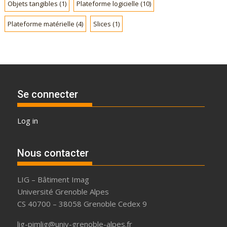
s
Objets tangibles
(1)
Plateforme logicielle
(10)
Plateforme matérielle
(4)
Slices
(1)
Se connecter
Log in
Nous contacter
LIG – Bâtiment Imag
Université Grenoble Alpes
CS 40700 – 38058 Grenoble Cedex 9
lig-pimlig@univ-grenoble-alpes.fr