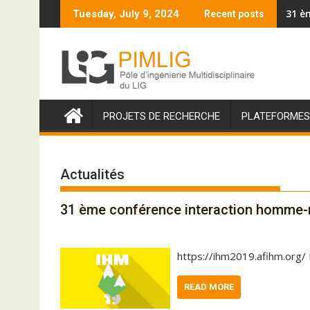
S
31 è
Tuesday, July 9, 2024
Recent posts
k
i
p
t
o
c
PROJETS DE RECHERCHE
PLATEFORMES
o
n
t
Actualités
e
n
t
31 ème conférence interaction homme
https://ihm2019.afihm.org/
READ MORE