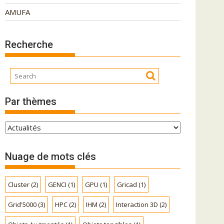
AMUFA
Recherche
Par thèmes
P
a
r
Nuage de mots clés
t
h
Cluster
(2)
GENCI
(1)
GPU
(1)
Gricad
(1)
è
m
Grid'5000
(3)
HPC
(2)
IHM
(2)
Interaction 3D
(2)
e
s