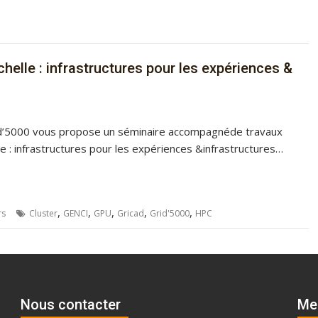
elle : infrastructures pour les expériences &
id’5000 vous propose un séminaire accompagnéde travaux
le : infrastructures pour les expériences &infrastructures…
,
,
,
,
,
rs
Cluster
GENCI
GPU
Gricad
Grid'5000
HPC
Nous contacter
Me