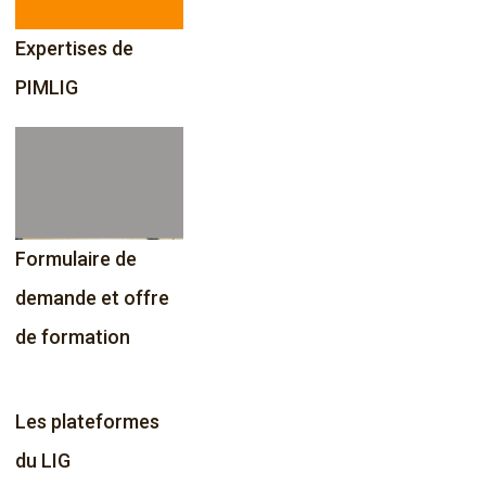
g
a
Expertises de
t
PIMLIG
i
o
n
Formulaire de
demande et offre
de formation
Les plateformes
du LIG