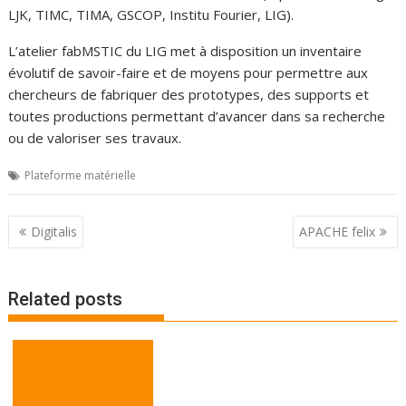
LJK, TIMC, TIMA, GSCOP, Institu Fourier, LIG).
L’atelier fabMSTIC du LIG met à disposition un inventaire
évolutif de savoir-faire et de moyens pour permettre aux
chercheurs de fabriquer des prototypes, des supports et
toutes productions permettant d’avancer dans sa recherche
ou de valoriser ses travaux.
Plateforme matérielle
P
Digitalis
APACHE felix
o
s
Related posts
t
n
a
v
i