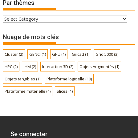
Par thèmes
P
a
r
Nuage de mots clés
t
h
Cluster
(2)
GENCI
(1)
GPU
(1)
Gricad
(1)
Grid'5000
(3)
è
m
HPC
(2)
IHM
(2)
Interaction 3D
(2)
Objets Augmentés
(1)
e
s
Objets tangibles
(1)
Plateforme logicielle
(10)
Plateforme matérielle
(4)
Slices
(1)
Se connecter