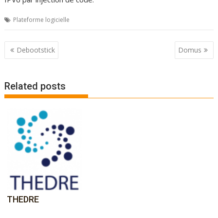
Plateforme logicielle
P
Debootstick
Domus
o
s
Related posts
t
n
a
v
i
g
a
t
i
THEDRE
o
n