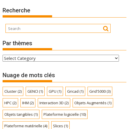
Recherche
Par thèmes
P
a
r
Nuage de mots clés
t
h
Cluster
(2)
GENCI
(1)
GPU
(1)
Gricad
(1)
Grid'5000
(3)
è
m
HPC
(2)
IHM
(2)
Interaction 3D
(2)
Objets Augmentés
(1)
e
s
Objets tangibles
(1)
Plateforme logicielle
(10)
Plateforme matérielle
(4)
Slices
(1)