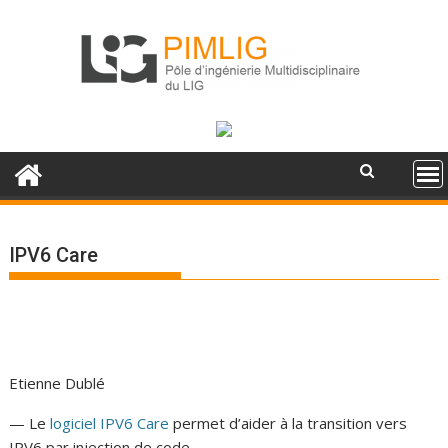
S
k
i
p
t
o
c
o
n
t
e
IPV6 Care
n
t
Etienne Dublé
— Le
logiciel IPV6 Care
permet d’aider à la transition vers
IPV6 par injection de code.