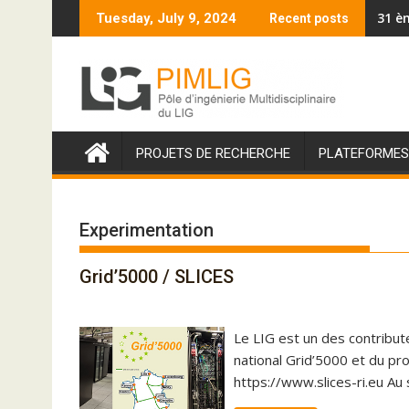
S
31 è
Tuesday, July 9, 2024
Recent posts
k
i
p
t
o
c
PROJETS DE RECHERCHE
PLATEFORMES
o
n
t
Experimentation
e
n
t
Grid’5000 / SLICES
Le LIG est un des contribut
national Grid’5000 et du pr
https://www.slices-ri.eu Au