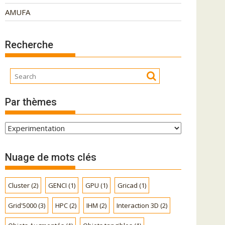
AMUFA
Recherche
Par thèmes
P
a
r
Nuage de mots clés
t
h
Cluster
(2)
GENCI
(1)
GPU
(1)
Gricad
(1)
è
m
Grid'5000
(3)
HPC
(2)
IHM
(2)
Interaction 3D
(2)
e
s