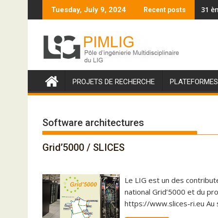
S
31 è
Tuesday, July 9, 2024
Recent posts
k
i
p
t
o
c
PROJETS DE RECHERCHE
PLATEFORMES
o
n
t
Software architectures
e
n
t
Grid’5000 / SLICES
Le LIG est un des contribut
national Grid’5000 et du pr
https://www.slices-ri.eu Au