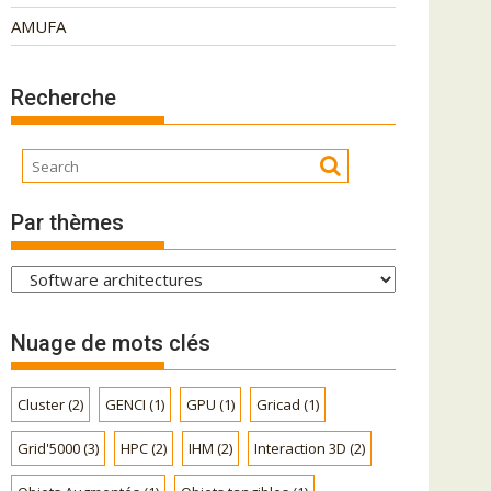
AMUFA
Recherche
Par thèmes
P
a
r
Nuage de mots clés
t
h
Cluster
(2)
GENCI
(1)
GPU
(1)
Gricad
(1)
è
m
Grid'5000
(3)
HPC
(2)
IHM
(2)
Interaction 3D
(2)
e
s