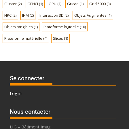
Cluster
(2)
GENCI
(1)
GPU
(1)
Gricad
(1)
Grid'5000
(3)
è
m
HPC
(2)
IHM
(2)
Interaction 3D
(2)
Objets Augmentés
(1)
e
s
Objets tangibles
(1)
Plateforme logicielle
(10)
Plateforme matérielle
(4)
Slices
(1)
Se connecter
Log in
Nous contacter
LIG – Bâtiment Imag