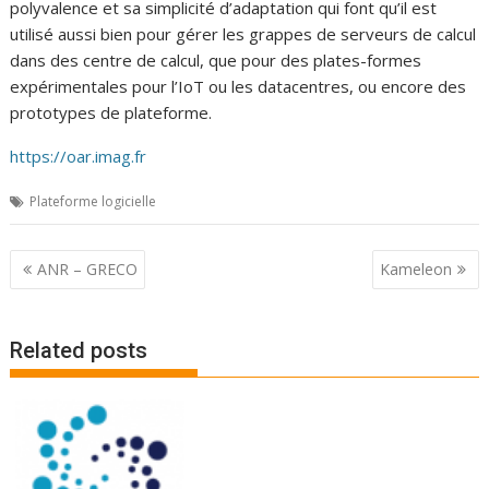
polyvalence et sa simplicité d’adaptation qui font qu’il est
utilisé aussi bien pour gérer les grappes de serveurs de calcul
dans des centre de calcul, que pour des plates-formes
expérimentales pour l’IoT ou les datacentres, ou encore des
prototypes de plateforme.
https://oar.imag.fr
Plateforme logicielle
P
ANR – GRECO
Kameleon
o
s
Related posts
t
n
a
v
i