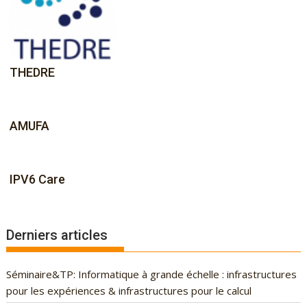
g
a
t
i
THEDRE
o
n
AMUFA
IPV6 Care
Derniers articles
Séminaire&TP: Informatique à grande échelle : infrastructures
pour les expériences & infrastructures pour le calcul