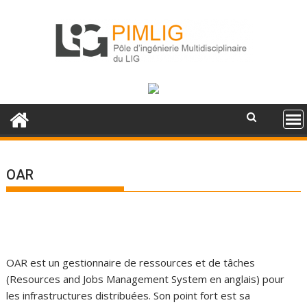
S
k
i
p
t
o
c
o
n
t
e
OAR
n
t
OAR est un gestionnaire de ressources et de tâches
(Resources and Jobs Management System en anglais) pour
les infrastructures distribuées. Son point fort est sa